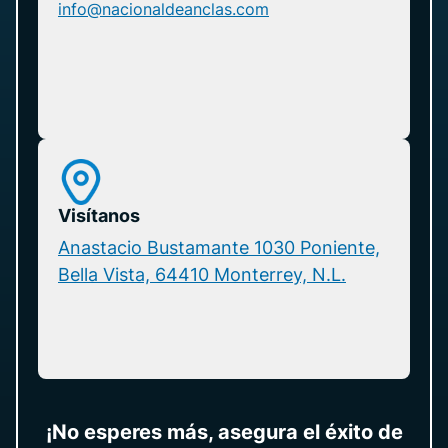
info@nacionaldeanclas.com
Visítanos
Anastacio Bustamante 1030 Poniente,
Bella Vista, 64410 Monterrey, N.L.
¡No esperes más, asegura el éxito de